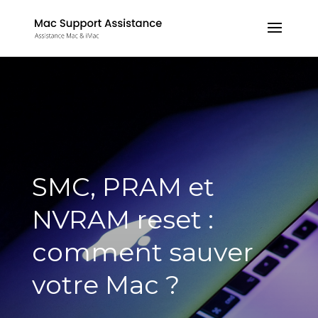
SMC, PRAM et
NVRAM reset :
comment sauver
votre Mac ?