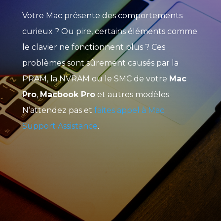
Votre Mac présente des comportements
curieux ? Ou pire, certains éléments comme
le clavier ne fonctionnent plus ? Ces
problèmes sont sûrement causés par la
PRAM, la NVRAM ou le SMC de votre
Mac
Pro
,
Macbook Pro
et autres modèles.
N’attendez pas et
faites appel à Mac
Support Assistance
.